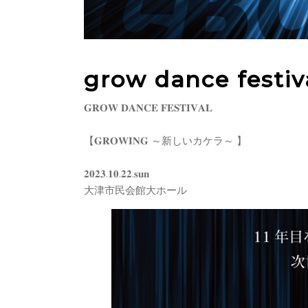
grow dance festiva
𝐆𝐑𝐎𝐖 𝐃𝐀𝐍𝐂𝐄 𝐅𝐄𝐒𝐓𝐈𝐕𝐀𝐋
【𝐆𝐑𝐎𝐖𝐈𝐍𝐆 ～新しいカケラ～ 】
𝟐𝟎𝟐𝟑.𝟏𝟎.𝟐𝟐.𝐬𝐮𝐧
大津市民会館大ホール