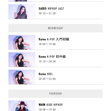
SAEKO
HIPHOP JAZZ
20:15〜21:30
WEDNESDAY
Kurea
K-POP 入門初級
18:00〜19:00
Kurea
K-POP 初中級
19:15〜20:30
Kurea
HEEL
20:45〜22:00
THURSDAY
WAON
KIDS HIPHOP
18:00〜19:00