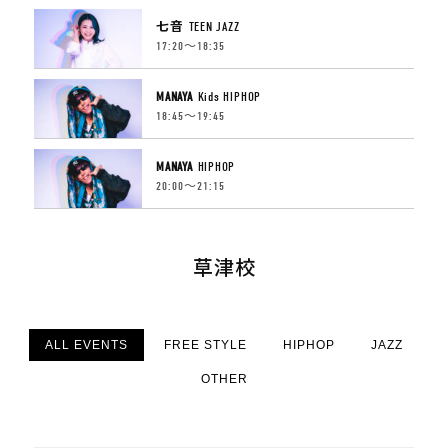
七音
TEEN JAZZ
17:20〜18:35
MANAYA
Kids HIPHOP
18:45〜19:45
MANAYA
HIPHOP
20:00〜21:15
草津校
ALL EVENTS
FREE STYLE
HIPHOP
JAZZ
OTHER