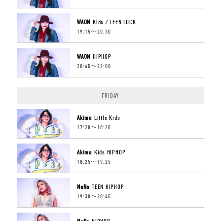
WAON
Kids / TEEN LOCK
19:15〜20:30
WAON
HIPHOP
20:45〜22:00
FRIDAY
Akimu
Little Kids
17:20〜18:20
Akimu
Kids HIPHOP
18:25〜19:25
NaNa
TEEN HIPHOP
19:30〜20:45