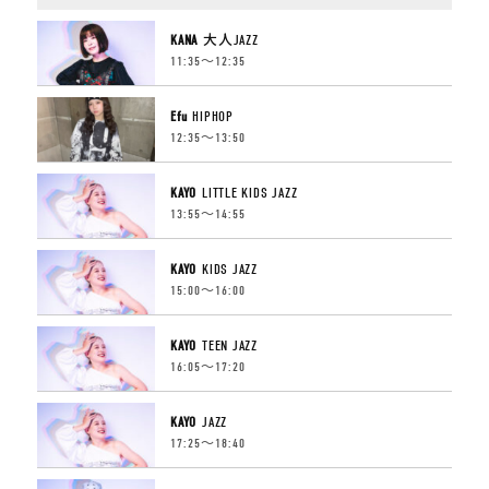
KANA
大人JAZZ
11:35〜12:35
Efu
HIPHOP
12:35〜13:50
KAYO
LITTLE KIDS JAZZ
13:55〜14:55
KAYO
KIDS JAZZ
15:00〜16:00
KAYO
TEEN JAZZ
16:05〜17:20
KAYO
JAZZ
17:25〜18:40