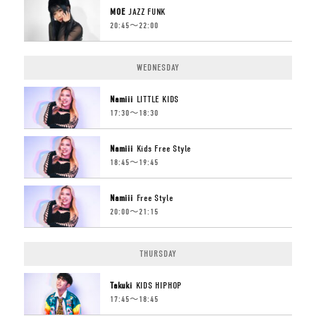
MOE
JAZZ FUNK
20:45〜22:00
WEDNESDAY
Namiii
LITTLE KIDS
17:30〜18:30
Namiii
Kids Free Style
18:45〜19:45
Namiii
Free Style
20:00〜21:15
THURSDAY
Takuki
KIDS HIPHOP
17:45〜18:45