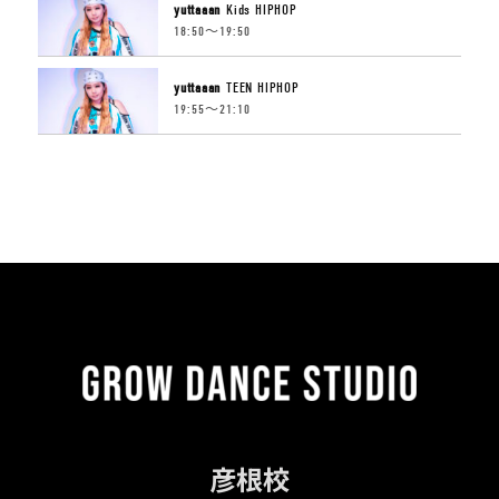
yuttaaan
Kids HIPHOP
18:50〜19:50
yuttaaan
TEEN HIPHOP
19:55〜21:10
彦根校