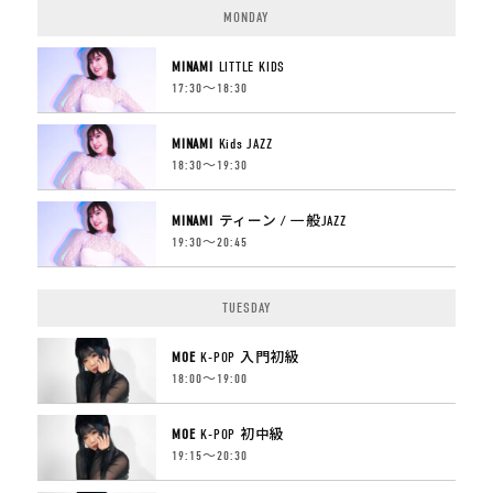
MONDAY
MINAMI
LITTLE KIDS
17:30〜18:30
MINAMI
Kids JAZZ
18:30〜19:30
MINAMI
ティーン / 一般JAZZ
19:30〜20:45
TUESDAY
MOE
K-POP 入門初級
18:00〜19:00
MOE
K-POP 初中級
19:15〜20:30