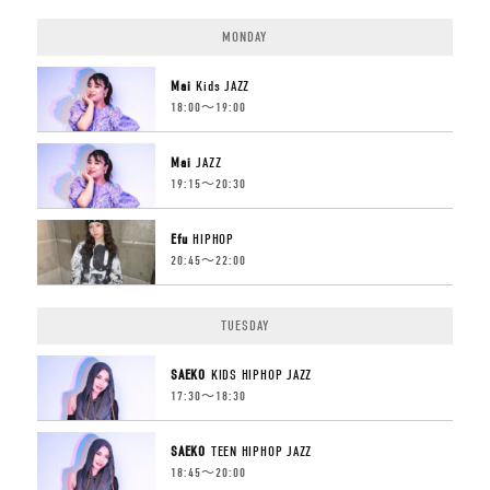
MONDAY
Mai
Kids JAZZ
18:00〜19:00
Mai
JAZZ
19:15〜20:30
Efu
HIPHOP
20:45〜22:00
TUESDAY
SAEKO
KIDS HIPHOP JAZZ
17:30〜18:30
SAEKO
TEEN HIPHOP JAZZ
18:45〜20:00