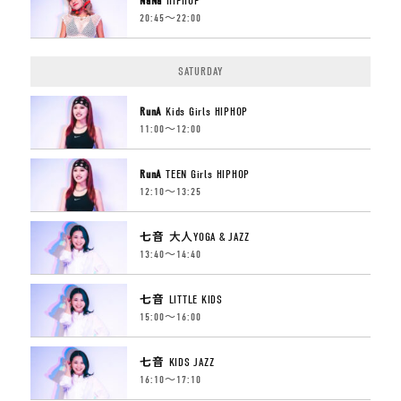
NaNa
HIPHOP
20:45〜22:00
SATURDAY
RunA
Kids Girls HIPHOP
11:00〜12:00
RunA
TEEN Girls HIPHOP
12:10〜13:25
七音
大人YOGA & JAZZ
13:40〜14:40
七音
LITTLE KIDS
15:00〜16:00
七音
KIDS JAZZ
16:10〜17:10