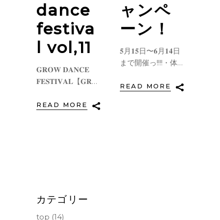
dance
ャンペ
festiva
ーン！
l vol,11
𝟓月𝟏𝟓日〜𝟔月𝟏𝟒日
まで開催っ!!!!・体
𝐆𝐑𝐎𝐖 𝐃𝐀𝐍𝐂𝐄
験レッスン無料＊
𝐅𝐄𝐒𝐓𝐈𝐕𝐀𝐋⁡【𝐆𝐑𝐎𝐖𝐈𝐍𝐆
おひとり様𝟏回限
READ MORE
～新しいカケラ～
り・入会金無料・
】⁡𝟐𝟎𝟐𝟑.𝟏𝟎.𝟐𝟐.𝐬𝐮𝐧大
READ MORE
初回レッスンチケ
津市民会館大ホー
ット半額＊𝟒回また
ル
は𝟖回チケットに限
る＊リトルはお月
謝半額となります⁡
この機会に𝐠𝐫𝐨𝐰
𝐝𝐚𝐧𝐜𝐞 𝐬𝐭𝐮𝐝𝐢𝐨でダン
スを始めてみては
カテゴリー
いかがですか?!ス
タッフ一同お待ち
top
(14)