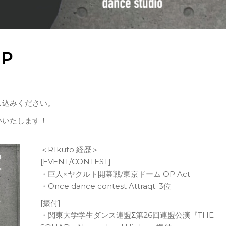
OP
し込みください。
いいたします！
＜R1kuto 経歴＞
[EVENT/CONTEST]
・巨人×ヤクルト開幕戦/東京ドーム OP Act
・Once dance contest Attraqt. 3位
[振付]
・関東大学学生ダンス連盟Σ第26回連盟公演『THE