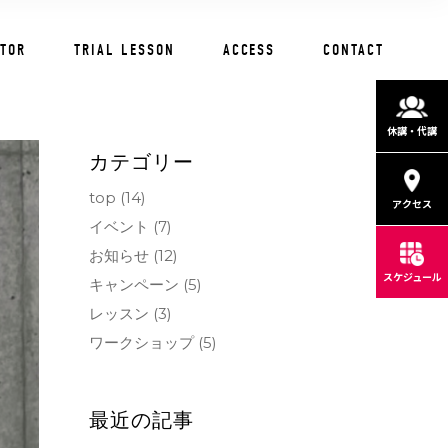
CTOR
TRIAL LESSON
ACCESS
CONTACT
休講・代講
カテゴリー
top
(14)
アクセス
イベント
(7)
お知らせ
(12)
スケジュール
キャンペーン
(5)
レッスン
(3)
ワークショップ
(5)
最近の記事