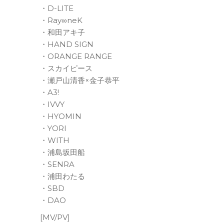
・D-LITE
・Ray∞neK
・和田アキ子
・HAND SIGN
・ORANGE RANGE
・スカイピース
・瀬戸山清香×金子恭平
・A3!
・IVVY
・HYOMIN
・YORI
・WITH
・浦島坂田船
・SENRA
・浦田わたる
・SBD
・DAO
[MV/PV]