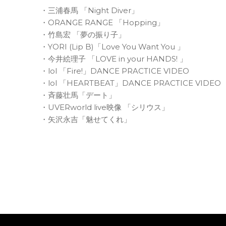
・三浦春馬 「Night Diver」
・ORANGE RANGE 「Hopping」
・竹島宏 「夢の振り子」
・YORI (Lip B)「Love You Want You 」
・今井絵理子 「LOVE in your HANDS! 」
・lol 「Fire!」DANCE PRACTICE VIDEO
・lol 「HEARTBEAT」DANCE PRACTICE VIDEO
・斉藤壮馬「デート」
・UVERworld live映像 「シリウス」
・矢沢永吉「魅せてくれ」