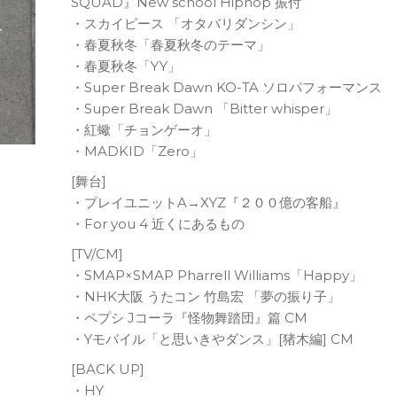
SQUAD』New school Hiphop 振付
・スカイピース 「オタバリダンシン」
・春夏秋冬「春夏秋冬のテーマ」
・春夏秋冬「YY」
・Super Break Dawn KO-TA ソロパフォーマンス
・Super Break Dawn 「Bitter whisper」
・紅蠍「チョンゲーオ」
・MADKID「Zero」
[舞台]
・プレイユニットA→XYZ『２００億の客船』
・For you 4 近くにあるもの
[TV/CM]
・SMAP×SMAP Pharrell Williams「Happy」
・NHK大阪 うたコン 竹島宏 「夢の振り子」
・ペプシ Jコーラ『怪物舞踏団』篇 CM
・Yモバイル「と思いきやダンス」[猪木編] CM
[BACK UP]
・HY