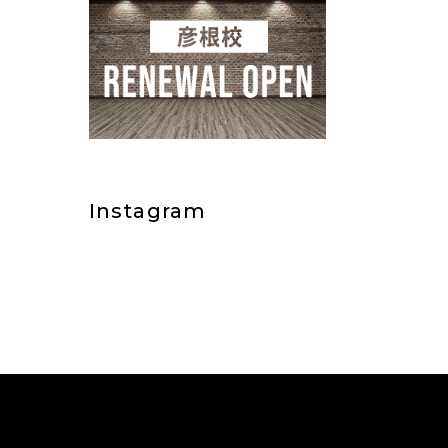
だ
者に
達たく
見学も
𝐄
お待
Instagram