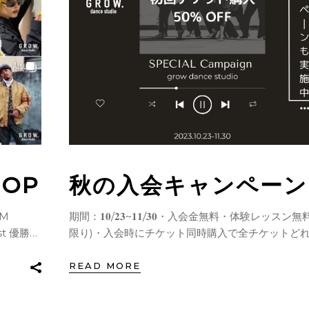
HOP
秋の入会キャンペーン
期間：𝟏𝟎/𝟐𝟑~𝟏𝟏/𝟑𝟎・入会金無料・体験レッスン無料
限り)・入会時にチケット同時購入で全チケットど
初回購入𝟓𝟎%𝐨𝐟𝐟(𝟏回限り)＊こちらは過去に体験
歴がある方は対象外となります。⁡⁡お友達紹介キャン
READ MORE
ン𝐠𝐫𝐨𝐰 𝐝𝐚𝐧𝐜𝐞 𝐬𝐭𝐮𝐝𝐢𝐨にお友達を紹介しましょう