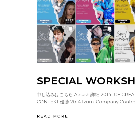
SPECIAL WORKS
申し込みはこちら Atsushi詳細 2014 ICE CREAM
CONTEST 優勝 2014 Izumi Company Contest 優勝
2014 ICE CREAM FINAL 優勝 2014 Izumi Company
FINAL 優勝 2016 Cercle Underground 優勝 2016 般
READ MORE
若「 寝言」PV 出演 2017 AI 「FEEL IT」PV 出演 2017
SDK JAPAN × STREET FIGHTERS 優勝 2017 SDK 優