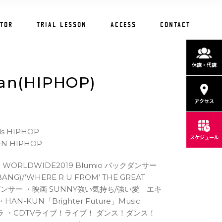
CTOR
TRIAL LESSON
ACCESS
CONTACT
休講・代講
aan(HIPHOP)
アクセス
ds HIPHOP
スケジュール
EN HIPHOP
a ・WORLDWIDE2019 Blumio バックダンサー
GBANG)/‘WHERE R U FROM’ THE GREAT
 ダンサー ・映画 SUNNY強い気持ち/強い愛 エキ
AN-KUN「Brighter Future」Music
トラ ・CDTVライブ！ライブ！ ダンス！ダンス！