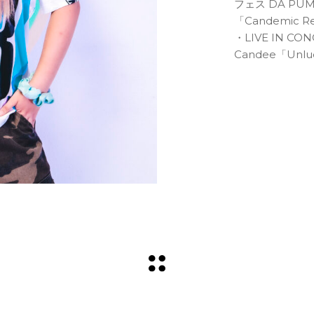
フェス DA PU
「Candemic Re
・LIVE IN C
Candee「Unluc