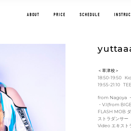
ABOUT
PRICE
SCHEDULE
INSTRU
yutta
＜草津校＞
18:50-19:50
Ki
19:55-21:10
TE
from Nagoy
・V.I(from BI
FLASH MOB
ストラダンサー ・H
Video エキス